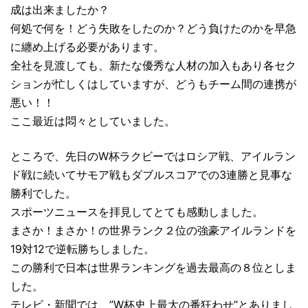
成は出来ましたか？
何処で何を！どう失敗をしたのか？どう負けたのかを早急
に纏め上げる必要があります。
全社を見渡しても、新たな優秀な人材の加入もあり各セク
ションが忙しくはしていますが、どうもチーム間の連携が
悪い！！
ここ最近は悶々としていました。
ところで、先日のW杯ラクビーではロシア戦、アイルラン
ド戦に続いてサモア戦もダブルスコアでの3連勝と見事な
勝利でした。
スポーツニュースを拝見してとても感動しました。
まさか！まさか！の世界ランク２位の強豪アイルランドを
19対12で逆転勝ちしました。
この勝利で日本は世界ランキングを過去最高の８位としま
した。
テレビ・新聞では、”W杯史上最大の番狂わせ”とありまし