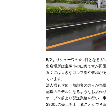
5/2よりシューワの4つ目となる
出店場所は宝塚市の山奥ですが田
近くには大きなゴルフ場や牧場が
ています。
法人様も含め一般顧客の方々が売
配送のモデルになるようなお店作
オープン前より配送業務を行い、
3900Lの売上を上げることがで