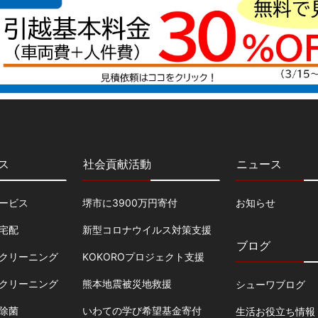
ス
社会貢献活動
ニュース
ービス
堺市に3900万円寄付
お知らせ
宅配
新型コロナウイルス対策支援
ブログ
クリーニング
KOKOROプロジェクト支援
クリーニング
熊本地震被災地救援
シューワブログ
除菌
いわての学び希望基金寄付
生活お役立ち情報