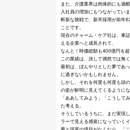
また、介護業界は肉体的にも過
入社員の増加にもつながってい
斬新な挑戦で、新卒採用が前年6
ことです。
現在のチャーム・ケア社は、東証
える企業へと成長されて、
なんと！時価総額も400億円を
この業績は、決して偶然では無
最初は、ぼんやりとした夢であ
に過ぎないかもしれません。
しかし、それを何度も何度も頭
の姿が鮮明に見えてくるように
「ああしてみよう」「こうして
た考える。
そうしているうちに、まだ実現
ラーで見える感覚になっていく
夢と現実の境目がなくなり、「