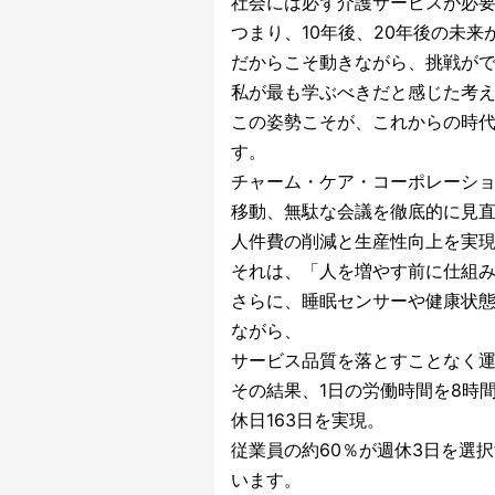
社会には必ず介護サービスが必
つまり、10年後、20年後の未
だからこそ動きながら、挑戦が
私が最も学ぶべきだと感じた考
この姿勢こそが、これからの時
す。
チャーム・ケア・コーポレーショ
移動、無駄な会議を徹底的に見
人件費の削減と生産性向上を実
それは、「人を増やす前に仕組
さらに、睡眠センサーや健康状
ながら、
サービス品質を落とすことなく
その結果、1日の労働時間を8時
休日163日を実現。
従業員の約60％が週休3日を選
います。