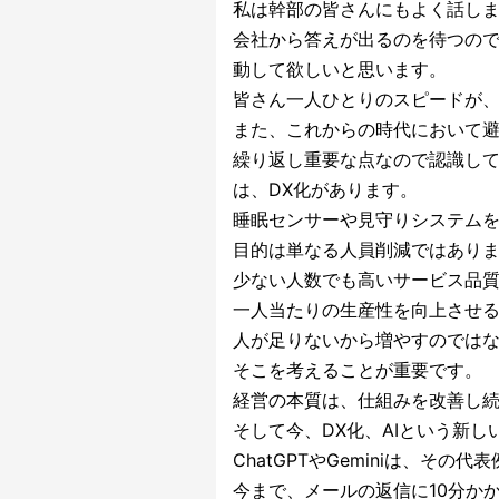
私は幹部の皆さんにもよく話し
会社から答えが出るのを待つの
動して欲しいと思います。
皆さん一人ひとりのスピードが
また、これからの時代において避
繰り返し重要な点なので認識し
は、DX化があります。
睡眠センサーや見守りシステム
目的は単なる人員削減ではあり
少ない人数でも高いサービス品
一人当たりの生産性を向上させ
人が足りないから増やすのでは
そこを考えることが重要です。
経営の本質は、仕組みを改善し
そして今、DX化、AIという新
ChatGPTやGeminiは、その代
今まで、メールの返信に10分か