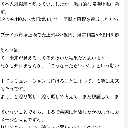
酷で不人気職業と映っていましたが、魅力的な職場環境は新
ます。
2名から110名へ大幅増加して、早期に目標を達成したとの
プライム市場上場で売上約487億円、経常利益53億円を超
超える企業。
くて、未来が見えるまで考え抜いた結果だと思います。
ったかも知れませんが、「こうなったらいいな」という願い
の中でシミュレーションし続けることによって、次第に未来
なるそうです。
みよう」と繰り返し、繰り返しで考えて、また検証して、ま
していないことですら、まるで実際に体験したかのようにカ
イメージが大切ですね。
これはできる」という確信へと変わっていくのだと！