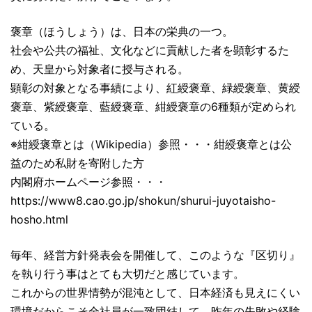
褒章（ほうしょう）は、日本の栄典の一つ。
社会や公共の福祉、文化などに貢献した者を顕彰するた
め、天皇から対象者に授与される。
顕彰の対象となる事績により、紅綬褒章、緑綬褒章、黄綬
褒章、紫綬褒章、藍綬褒章、紺綬褒章の6種類が定められ
ている。
※紺綬褒章とは（Wikipedia）参照・・・紺綬褒章とは公
益のため私財を寄附した方
内閣府ホームページ参照・・・
https://www8.cao.go.jp/shokun/shurui-juyotaisho-
hosho.html
毎年、経営方針発表会を開催して、このような『区切り』
を執り行う事はとても大切だと感じています。
これからの世界情勢が混沌として、日本経済も見えにくい
環境だからこそ全社員が一致団結して、昨年の失敗や経験