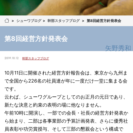
シューワブログ
幹部スタッフブログ
第8回経営方針発表会
第8回経営方針発表会
矢野秀和
2019.10.12
幹部スタッフブログ
10月11日に開催された経営方針報告会は、東京から九州ま
で全国から226名の社員達が年に一度だけ一堂に集まる会
です。
云わば、シューワグループとしてのお正月の元日であり、
新たな決意と約束の表明の場に他なりません。
午前10時に開演し、一部での会長・社長の経営方針発表か
ら始まり、二部は各事業部の予算計画発表、さらに優秀社
員表彰や功労賞授与、そして三部の懇親会という構成で