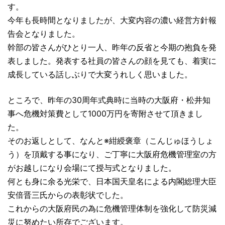
す。
今年も長時間となりましたが、大変内容の濃い経営方針報
告会となりました。
幹部の皆さんがひとり一人、昨年の反省と今期の抱負を発
表しました。発表する社員の皆さんの顔を見ても、着実に
成長している話しぶりで大変うれしく思いました。
ところで、昨年の30周年式典時に当時の大阪府・松井知
事へ危機対策費として1000万円を寄附させて頂きまし
た。
そのお返しとして、なんと※紺綬褒章（こんじゅほうしょ
う）を頂戴する事になり、ご丁寧に大阪府危機管理室の方
がお越しになり会場にて授与式となりました。
何とも身に余る光栄で、日本国天皇名による内閣総理大臣
安倍晋三氏からの表彰状でした。
これからの大阪府民の為に危機管理体制を強化して防災減
災に努めたい所存でございます。