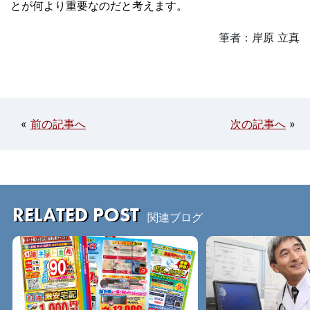
とが何より重要なのだと考えます。
筆者：岸原 立真
«
前の記事へ
次の記事へ
»
RELATED POST
関連ブログ