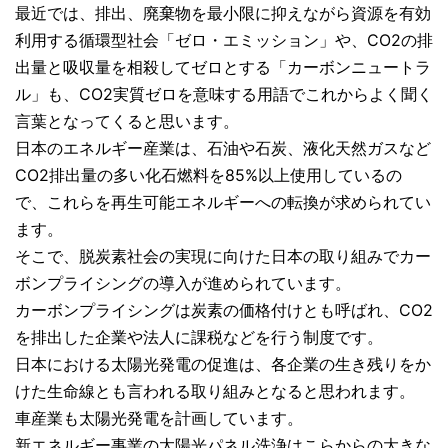
最近では、排出、廃棄物を最小限に抑えながら資源を有効
利用する循環型社会「ゼロ・エミッション」や、CO2の排
出量と吸収量を相殺してゼロとする「カーボンニュートラ
ル」も、CO2実質ゼロを意味する用語でこれからよく聞く
言葉となってくると思います。
日本のエネルギー産業は、石油や石炭、液化天然ガスなど
CO2排出量の多い化石燃料を85%以上使用しているの
で、これらを再生可能エネルギーへの転換が求められてい
ます。
そこで、脱炭素社会の実現に向けた日本の取り組みでカー
ボンプライシングの導入が進められています。
カーボンプライシングは炭素の価格付けとも呼ばれ、CO2
を排出した企業や法人に課税などを行う制度です。
日本における太陽光発電の促進は、各企業の生き残りをか
けた生命線とも言われる取り組みとなると思われます。
車産業も太陽光発電を計画しています。
新エネルギー事業の太陽光パネル洗浄はこらからの大きな